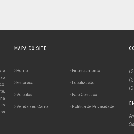
MAPA DO SITE
C
s e
Home
Financiamento
(
não
(
Empresa
Localização
co.
(
te,
Veículos
Fale Conosco
 na
E
ulo
Venda seu Carro
Politica de Privacidade
os
Av
Sa