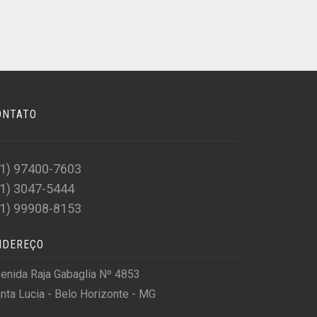
ONTATO
31) 97400-7603
31) 3047-5444
31) 99908-8153
NDEREÇO
enida Raja Gabaglia Nº 4853
nta Lucia - Belo Horizonte - MG