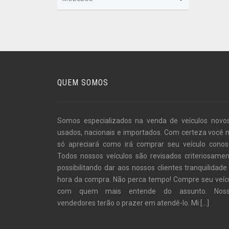
QUEM SOMOS
Somos especializados na venda de veículos novo
usados, nacionais e importados. Com certeza você 
só apreciará como irá comprar seu veículo conos
Todos nossos veículos são revisados criteriosamen
possibilitando dar aos nossos clientes tranquilidade
hora da compra. Não perca tempo! Compre seu veíc
com quem mais entende do assunto. Noss
vendedores terão o prazer em atendê-lo. Mi
[...]